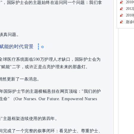
20
士"，国际护士会的主题始终在追问同一个问题：我们拿
20
20
急诊
谈真问题。
赋能的时代背景
全球医疗系统面临590万护理人才缺口，国际护士会为
—"赋能"二字，或许正是点亮护理未来的那盏灯。
网悄然更新了一条消息。
6年国际护士节的主题横幅悬挂在网页顶端："我们的护
Nurses. Our Future. Empowered Nurses
来"主题框架连续使用的第四年。
五年时间完成了一个完整的叙事闭环：看见护士、尊重护士、