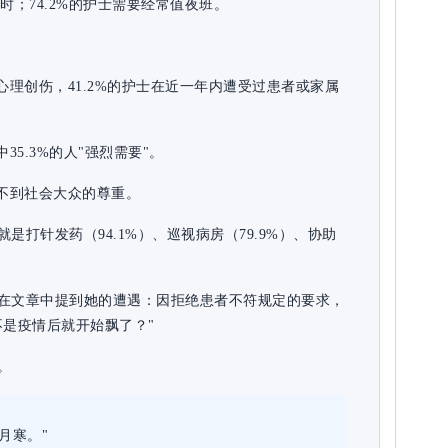
小时；74.2%的护士需要经常值夜班。
心理创伤，41.2%的护士在近一年内遭受过患者或家属
35.3%的人"强烈需要"。
受不到社会大众的尊重。
打针发药（94.1%）、巡视病房（79.9%）、协助
在文章中提到她的遭遇：因拒绝患者不符规定的要求，
不是疫情后就开始飘了？"
。
月寒。"