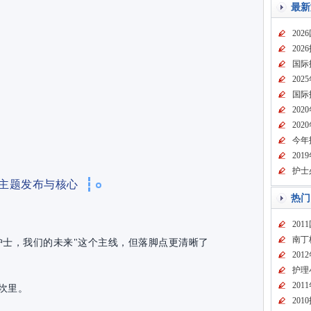
最新
20
20
国际
20
国际
20
20
今年
20
护士
主题发布与核心
热门
20
南丁
的护士，我们的未来"这个主线，但落脚点更清晰了
20
护理
20
坎里。
20