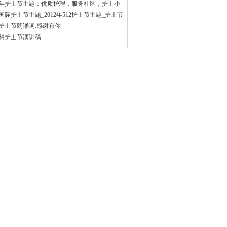
10年护士节主题：优质护理，服务社区，护士小
12国际护士节主题_2012年512护士节主题_护士节
10护士节朗诵词:感谢有你
科护士节演讲稿