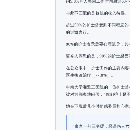
约9.8%的人每周工作时间超过60
与此不匹配的是较低的收入待遇。
超过50%的护士曾受到不同程度的
的过激言行。
86%的护士表示需要心理疏导，其中
更令人深思的是，90%的护士感
在公众眼中，护士工作的主要内容就是
医生接诊治疗（77.8%）。
中南大学湘雅三医院的一位护士曾
被对方鄙夷地问候："你们护士是
她在下班后几小时仍感委屈和心寒
"良言一句三冬暖，恶语伤人六