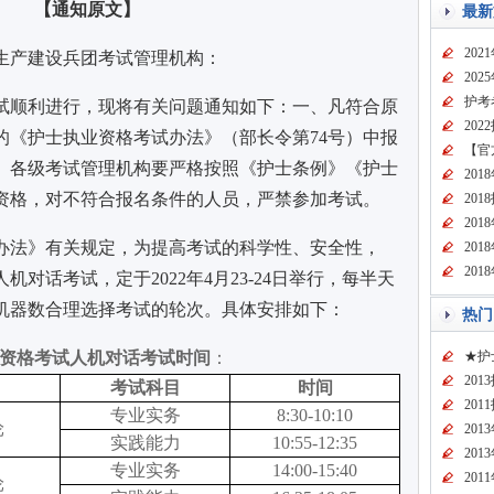
【通知原文】
最新
20
生产建设兵团考试管理机构：
20
护考
考试顺利进行，现将有关问题通知如下：一、凡符合原
20
的《护士执业资格考试办法》（部长令第7
4号）中报
【官
。各级考试管理机构要严格按照《护士条例》《护士
20
资格，对不符合报名条件的人员，严禁参加考试。
20
20
办法》有关规定，为提高考试的科学性、安全性，
20
20
对话考试，定于2022年4月23-24日举行，每半天
机器数合理选择考试的轮次。具体安排如下：
热门
护士资格考试人机对话考试时间
：
★护
20
考试科目
时间
20
专业实务
8:30-10:10
轮
20
实践能力
10:55-12:35
20
专业实务
14:00-15:40
20
轮