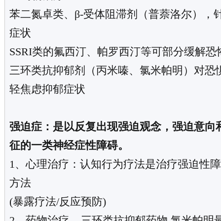
苯二氮卓类、β-受体阻滞剂（普萘洛尔），
症状
SSRI类的氟西汀、帕罗西汀等可部分缓解恐
三环类抗抑郁剂（丙米嗪、氯米帕明）对恐
轻焦虑抑郁症状
强迫症：是以反复出现强迫观念，强迫意向
征的一类神经症性障碍。
1、心理治疗：认知行为疗法是治疗强迫性
方法
(暴露疗法/反应预防)
2、药物治疗 三环类抗抑郁药物 氯米帕明