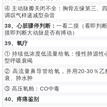
④ 主动脉瓣关闭不全：胸骨左缘第三、
调叹气样递减型杂音
38、心脏骤停判断：
一看二摸（看即判
摸即判断大动脉是否有搏动）
39、氧疗
① 持续低浓度低流量给氧：慢性肺源性心
型呼吸衰竭
② 高流量鼻导管给氧，并用20-30％
衰、肺水肿
③ 高压氧舱：CO中毒
40、疼痛鉴别