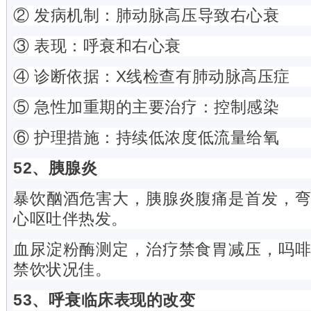
② 发病机制：肺动脉高压导致右心衰
③ 表现：呼衰和右心衰
④ 诊断依据：X线检查有肺动脉高压症
⑤ 急性加重期的主要治疗：控制感染
⑥ 护理措施：持续低浓度低流量给氧
52、胰腺炎
暴饮酗酒危害大，胰腺炎腹痛是首发，
心呕吐伴热发。
血尿淀粉酶测定，治疗禁食胃减压，吗
禁饮状况佳。
53、呼衰临床表现的改变