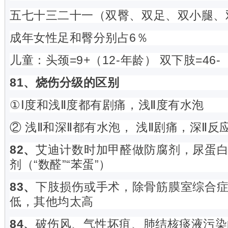
五七十三二十一（双臀、双足、双小腿、
成年女性足和臀分别占6％
儿童：头颈=9+（12-年龄） 双下肢=46-
81、烧伤分级的区别
①Ⅰ度和浅Ⅱ度都有剧痛，浅Ⅱ度有水泡
② 浅Ⅱ和深Ⅱ都有水泡， 浅Ⅱ剧痛，深Ⅱ
82、
艾迪计数时加甲醛做防腐剂，尿蛋
剂（“数醛”“苯蛋”）
83、
下肢损伤或手术，除骨筋膜室综合
低，其他均太高
84、
破伤风、气性坏疽、肺结核痰液污染