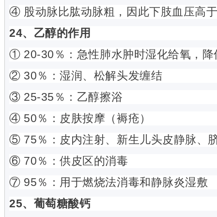
④ 股动脉比肱动脉粗，因此下肢血压高
24、乙醇的作用
① 20-30％：急性肺水肿时湿化给氧，
② 30％：湿润、松解头发缠结
③ 25-35％：乙醇擦浴
④ 50％：皮肤按摩（褥疮）
⑤ 75％：皮内注射、新生儿头皮静脉、
⑥ 70％：供皮区的消毒
⑦ 95％：用于燃烧法消毒和静脉炎湿敷
25、葡萄糖酸钙