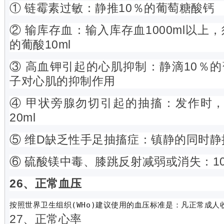
① 链霉素过敏：静推10％的葡萄糖酸钙
② 输库存血：输入库存血1000ml以上
的葡酸10ml
③ 高血钾引起的心肌抑制：静滴10％
子对心肌的抑制作用
④ 甲状旁腺勿切引起的抽搐：发作时，静
20ml
⑤ 维D缺乏性手足抽搐症：镇静的同时静推5
⑥ 硫酸镁中毒、膝跳反射减弱或消失：1
26、正常血压
按照
世界卫生组织
(WHo)建议使用的血压标准是：凡正常成人收缩压
27、正常心率