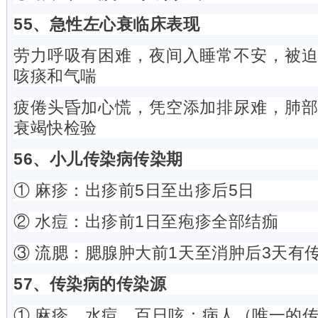
55、急性左心衰临床表现
劳力呼吸有困难，夜间入睡常不安，被
咳痰和气喘
疲倦头昏加心慌，凭空添加排尿难，肺
衰竭快检验
56、小儿传染病传染期
① 麻疹：出疹前5日至出疹后5日
② 水痘：出疹前1日至疱疹全部结痂
③ 流腮：腮腺肿大前1天至消肿后3天有
57、传染病的传染源
① 麻疹、水痘、百日咳：病人（唯一的