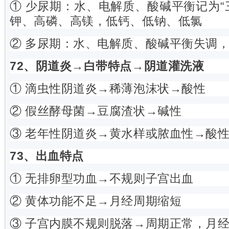
① 少尿期：水、电解质、酸碱平衡记为“
钾、高磷、高镁，低钙、低钠、低氯
② 多尿期：水、电解质、酸碱平衡失调
72、阴道炎→白带特点→阴道灌洗液
① 滴虫性阴道炎→稀薄泡沫状→酸性
② 假丝酵母菌→豆腐渣状→碱性
③ 老年性阴道炎→黄水样或脓血性→酸
73、出血特点
① 无排卵型功血→不规则子宫出血
② 黄体功能不足→月经周期缩短
③ 子宫内膜不规则脱落→周期正常，月经期