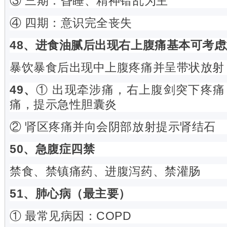
③ 三期：昏睡、精神错乱为主
④ 四期：意识完全丧失
48、进食油腻后出现右上腹痛基本可考
暴饮暴食后出现中上腹疼痛并呈带状放射
49、
① 出现牵涉痛，右上腹剑突下疼
痛，提示急性胆囊炎
② 肾区疼痛并向会阴部放射提示肾结石
50、急腹症四禁
禁食、禁镇痛药、进腹泻药、禁灌肠
51、肺心病（最主要）
① 最常见病因：COPD