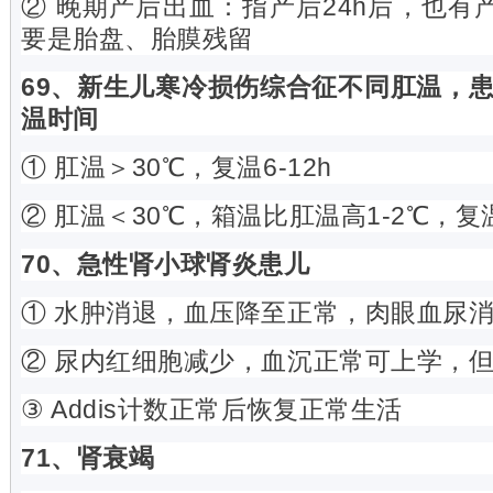
② 晚期产后出血：指产后24h后，也有
要是胎盘、胎膜残留
69、新生儿寒冷损伤综合征不同肛温，
温时间
① 肛温＞30℃，复温6-12h
② 肛温＜30℃，箱温比肛温高1-2℃，复温1
70、急性肾小球肾炎患儿
① 水肿消退，血压降至正常，肉眼血尿
② 尿内红细胞减少，血沉正常可上学，
③ Addis计数正常后恢复正常生活
71、肾衰竭