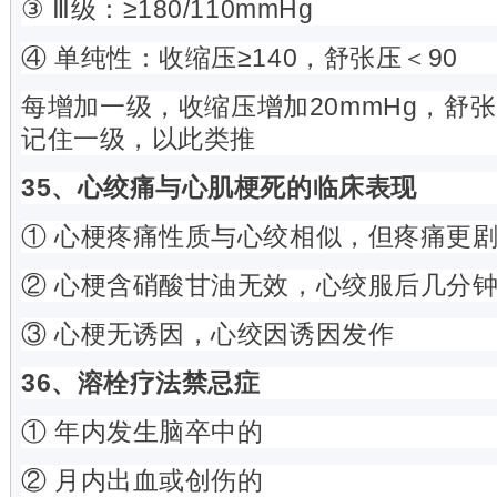
③ Ⅲ级：≥180/110mmHg
④ 单纯性：收缩压≥140，舒张压＜90
每增加一级，收缩压增加20mmHg，舒张
记住一级，以此类推
35、心绞痛与心肌梗死的临床表现
① 心梗疼痛性质与心绞相似，但疼痛更
② 心梗含硝酸甘油无效，心绞服后几分
③ 心梗无诱因，心绞因诱因发作
36、溶栓疗法禁忌症
① 年内发生脑卒中的
② 月内出血或创伤的