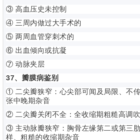
③ 高血压史未控制
④ 三周内做过大手术的
⑤ 两周血管穿刺术的
⑥ 出血倾向或抗凝
⑦ 动脉夹层
37、瓣膜病鉴别
① 二尖瓣狭窄：心尖部可闻及局限、不
张中晚期杂音
② 二尖瓣关闭不全：全收缩期粗糙高调
③ 主动脉瓣狭窄：胸骨左缘第二或第三
样、粗糙的收缩期杂音