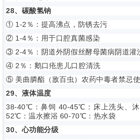
28、碳酸氢钠
① 1-2％：提高沸点，防锈去污
② 1-4％：用于口腔真菌感染
③ 2-4％：阴道外阴假丝酵母菌病阴道灌
④ 2％：鹅口疮患儿口腔清洗
⑤ 美曲膦酯（敌百虫）农药中毒者禁忌使
29、液体温度
38-40℃：鼻饲 40-45℃：床上洗头、
52℃：温水擦浴 60-70℃：热水袋
30、心功能分级