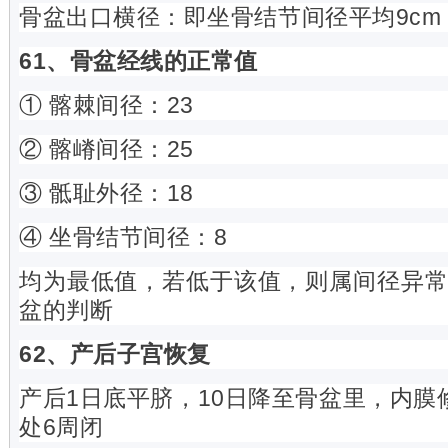
骨盆出口横径：即坐骨结节间径平均9cm
61、骨盆经线的正常值
① 髂棘间径：23
② 髂嵴间径：25
③ 骶耻外径：18
④ 坐骨结节间径：8
均为最低值，若低于该值，则属间径异
盆的判断
62、产后子宫恢复
产后1日底平脐，10日降至骨盆里，内膜
处6周闭