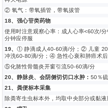
② 氧气：带氧插管，带氧拔管
18、强心苷类药物
使用时注意观察心率：成人心率<60次/分钟
分钟应停服
19、
① 静滴成人40-60滴/分；② 儿童 2
冲洗60-80滴/分；④ 急性心衰和肺癌术后2
⑤化脓性骨髓炎开窗引流50-60滴/分
20、
静脉炎、会阴侧切切口水肿：
50％
21、
粪便标本采集
除粪寄生虫标本外，均取中央部分或黏液