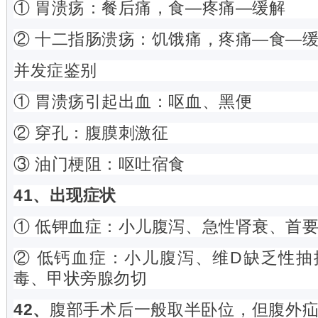
① 胃溃疡：餐后痛，食—疼痛—缓解
② 十二指肠溃疡：饥饿痛，疼痛—食—
并发症鉴别
① 胃溃疡引起出血：呕血、黑便
② 穿孔：腹膜刺激征
③ 油门梗阻：呕吐宿食
41、出现症状
① 低钾血症：小儿腹泻、急性肾衰、首
② 低钙血症：小儿腹泻、维D缺乏性
毒、甲状旁腺勿切
42、
腹部手术后一般取半卧位，但腹外