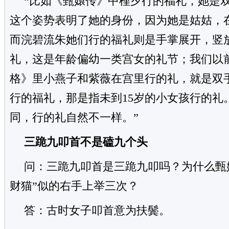
“比如《甄嬛传》中槿夕行的福礼，她是
这个姿势表明了她的身份，因为她是姑姑，
而浣碧流朱她们行的福礼则是手掌展开，竖
礼，这是年龄偏幼一类宫女的礼节；我们以
格》里小燕子和紫薇在宫里行的礼，就是双
行的福礼，那是指未到15岁的小女孩行的礼
同，行的礼自然不一样。”
三跪九叩首不是磕九个头
问：三跪九叩首是三跪九叩吗？为什么甄
财猫”似的右手上举三次？
答：古时女子叩首意为扶鬓。