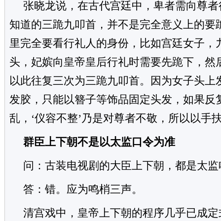
张晓龙说，在古代宫廷中，卑者需向尊者
知道的三跪九叩首，并不是完全意义上的要
里完全要看行礼人的身份，比如宫廷女子，
头，妃嫔向皇帝皇后行礼时需要先跪下，然
以此往复三次为三跪九叩首。因为女子头上
发胶，只能以簪子等饰品固定头发，如果反
乱，‘仪容不整’乃是对尊者不敬，所以以手
群臣上下朝不是以太监口令为准
问：古装电视剧的大臣上下朝，都是太监
答：错。应为鸣梢三声。
清宫戏中，皇帝上下朝的程序几乎已成定