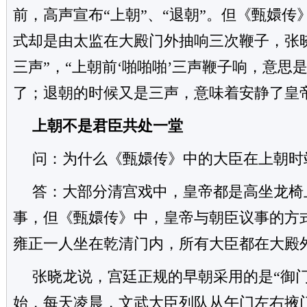
前，高声宣布“上朝”、“退朝”。但《甄嬛传
式却是由太监在大殿门外抽响三次鞭子，张晓
三声”，“上朝前‘啪啪啪’三声鞭子响，意思
了；退朝的时候又是三声，意味着安静了皇
上朝不是君臣共处一堂
问：为什么《甄嬛传》中的大臣在上朝时
答：大部分清宫戏中，皇帝都是高坐龙椅
事，但《甄嬛传》中，皇帝与朝臣议事的方
雍正一人坐在乾清门内，所有大臣都在大殿
张晓龙说，宫廷正规的早朝采用的是“御
始，每天凌晨，文武大臣列队从午门左右掖