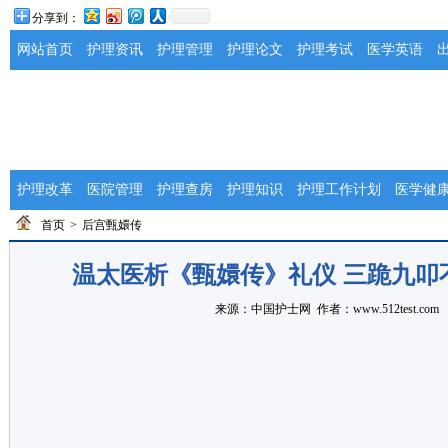
分享到：
网站首页
护理资讯
护理管理
护理论文
护理考试
医学英语
护理改革
医院管理
护理查房
护理知识
护理工作计划
医学健
首页
>
后宫甄嬛传
温太医析《甄嬛传》礼仪 三跪九叩
来源：
中国护士网
作者：www.512test.com