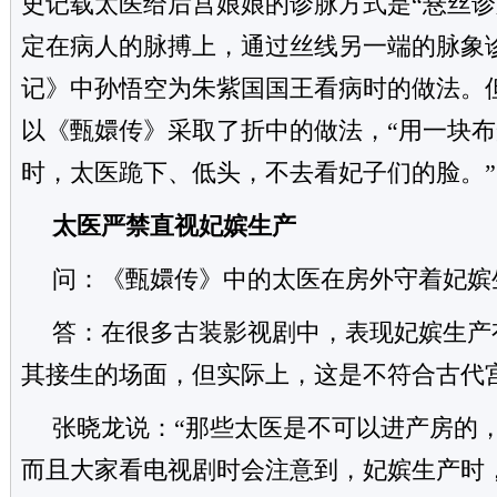
史记载太医给后宫娘娘的诊脉方式是“悬丝诊
定在病人的脉搏上，通过丝线另一端的脉象
记》
中孙悟空为朱紫国国王看病时的做法。
以《甄嬛传》采取了折中的做法，“用一块
时，太医跪下、低头，不去看妃子们的脸。”
太医严禁直视妃嫔生产
问：《甄嬛传》中的太医在房外守着妃嫔
答：在很多古装影视剧中，表现妃嫔生产
其接生的场面，但实际上，这是不符合古代
张晓龙说：“那些太医是不可以进产房的
而且大家看电视剧时会注意到，妃嫔生产时