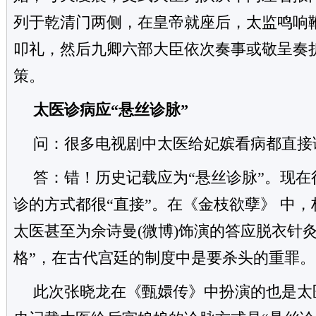
列于乾清门两侧，在皇帝就座后，太监鸣响
叩礼，然后九卿六部大臣依次奏事或敬呈奏
策。
太医诊病应“悬丝诊脉”
问：很多电视剧中太医给妃嫔看病都直接
答：错！历史记载应为“悬丝诊脉”。现
诊的方式都很“直接”。在
《金枝欲孽》
中，
太医甚至为
佘诗曼
(
微博
)
饰演的答应脱衣针灸
格”，在古代宫廷的制度中是要杀头的重罪。
此次张晓龙在《甄嬛传》中扮演的也是太