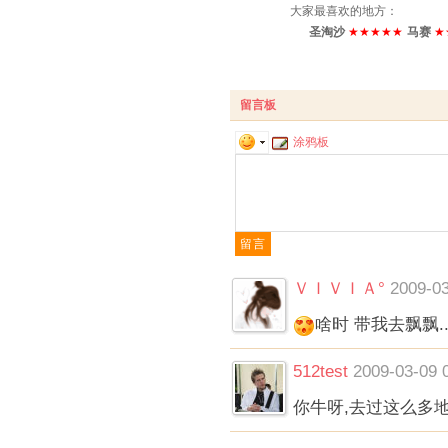
大家最喜欢的地方：
圣淘沙
★
★
★
★
★
马赛
★
留言板
涂鸦板
ＶＩＶＩＡ°
2009-03
啥时 带我去飘飘..
512test
2009-03-09 
你牛呀,去过这么多