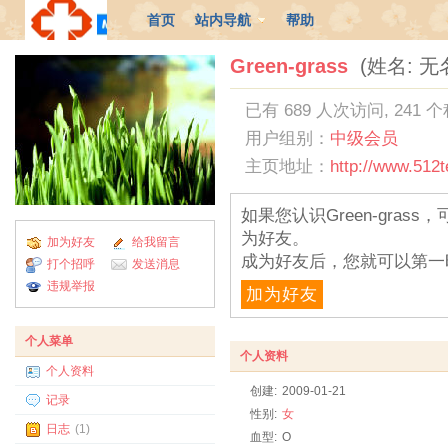
首页
站内导航
帮助
Green-grass
(姓名: 无
已有 689 人次访问, 241 
用户组别：
中级会员
主页地址：
http://www.512
如果您认识Green-gra
为好友。
加为好友
给我留言
成为好友后，您就可以第一
打个招呼
发送消息
违规举报
加为好友
个人菜单
个人资料
个人资料
创建:
2009-01-21
记录
性别:
女
日志
(1)
血型:
O