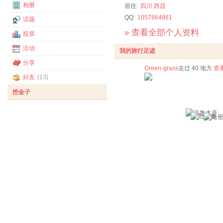
相册
居住:
四川
西昌
QQ:
1057864861
话题
» 查看全部个人资料
投票
活动
我的旅行足迹
分享
Green-grass
去过 40 地方
查
好友
(13)
挖金子