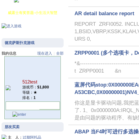
财富等级: 乞丐
学识等级: 文盲
威露士有奖答题-小生活大智慧
AR detail balance report
REPORT ZRFI0052. INCLU
1,BSID,VBRP,KSSK,KLAH,
URS 0,
德克萨斯扑克游戏
ZRPP0001 (多个选项卡，Down
我的信息
现在进入
|
全部
*&------------------------------
t ZRPP0001 &n
512test
蓝屏代码stop:0X000000EA(0
游戏币：
$1,800
A53CBC,0X00000001)NV
等级：
★
排名：
1
你这是显卡驱动问题,我把
了. 1、0x0000000A:IRQ
是由问题的驱动程序、有缺
朋友买卖
ABAP 当F4时可进行多选
主 人：
过期阿托品