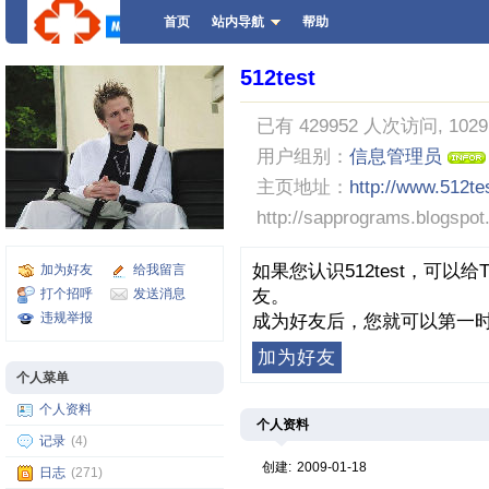
首页
站内导航
帮助
512test
已有 429952 人次访问, 102
用户组别：
信息管理员
主页地址：
http://www.512t
http://sapprograms.blogspot
如果您认识512test，可
加为好友
给我留言
打个招呼
发送消息
友。
违规举报
成为好友后，您就可以第一时
加为好友
个人菜单
个人资料
个人资料
记录
(4)
创建:
2009-01-18
日志
(271)