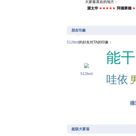
大家最喜欢的地方：
渥太华
★
★
★
★
★
阿德莱德
★
朋友印象
512test
的好友对TA的印象：
能干
512test
哇依
描
超级大富翁