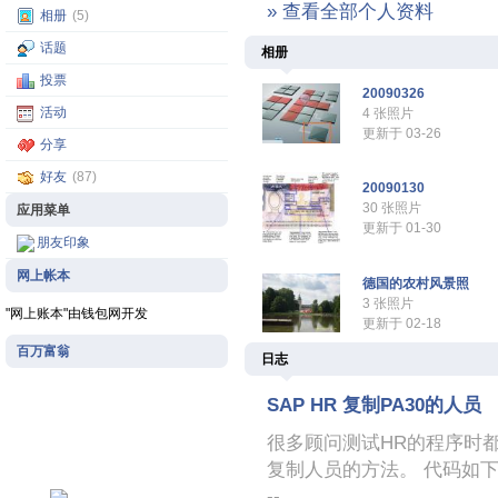
» 查看全部个人资料
相册
(5)
话题
相册
投票
20090326
活动
4 张照片
更新于 03-26
分享
好友
(87)
20090130
30 张照片
应用菜单
更新于 01-30
朋友印象
网上帐本
德国的农村风景照
3 张照片
"网上账本"由钱包网开发
更新于 02-18
百万富翁
日志
SAP HR 复制PA30的人员
很多顾问测试HR的程序时
复制人员的方法。 代码如下： *&-------
512test
--