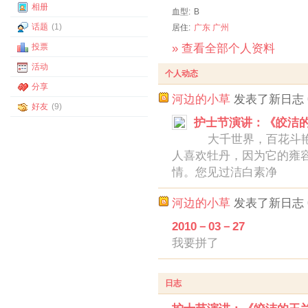
相册
血型:
B
话题
(1)
居住:
广东
广州
投票
» 查看全部个人资料
活动
个人动态
分享
河边的小草
发表了新日志
好友
(9)
护士节演讲：《皎洁
大千世界，百花斗艳
人喜欢牡丹，因为它的雍
情。您见过洁白素净
河边的小草
发表了新日志
2010－03－27
我要拼了
日志