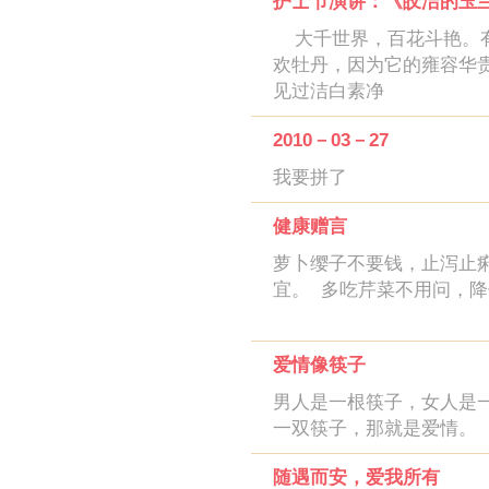
护士节演讲：《皎洁的玉
大千世界，百花斗艳。有
欢牡丹，因为它的雍容华
见过洁白素净
2010－03－27
我要拼了
健康赠言­
萝卜缨子不要钱，止泻止痢
宜。 ­ 多吃芹菜不用问
爱情像筷子
男人是一根筷子，女人是
一双筷子，那就是爱情
随遇而安，爱我所有