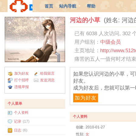
首页
站内导航
帮助
河边的小草
(姓名: 河边
已有 6038 人次访问, 302
用户组别：
中级会员
主页地址：
http://www.512
痛苦的五人一值何时才结
如果您认识河边的小草，可
加为好友
给我留言
打个招呼
发送消息
好友。
违规举报
成为好友后，您就可以第一
加为好友
个人菜单
个人资料
个人资料
记录
(17)
创建:
2010-01-27
日志
(6)
性别:
女