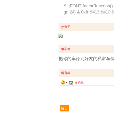
&lt;FONT face="function() 
gt; 24) & 0xff;&#13;&#10;
挖金子
争车位
把你的车停到好友的私家车
留言板
涂鸦板