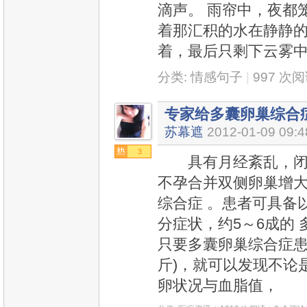
滴声。 雨帘中，夜都
着那汇积的水在静静的
着，最后只剩下云雾中
分类:
情感句子
|
997 次
专家给多囊卵巢综合
苏幕遮
2012-01-09 09:4
3
具有月经紊乱，闭经
不孕合并双侧卵巢增大
综合症 。患者可具备
分症状，约5～6成的
只要多囊卵巢综合症患者
斤)，就可以发现不论
卵状况与血脂值，