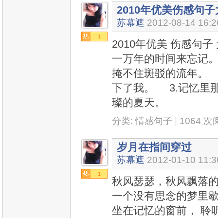
2010年优美伤感句
苏幕遮
2012-08-14 16:2
1
2010年优美 伤感句子
一万年的时间来忘记。
掩不住斑驳的流年。 
下了我。 3.记忆里
璨的夏天。
分类:
情感句子
|
1064 
岁月在指间穿过
苏幕遮
2012-01-10 11:3
1
秋风瑟瑟，秋风飘落的
一个没有思念的梦里歇
坐在记忆的窗前， 聆