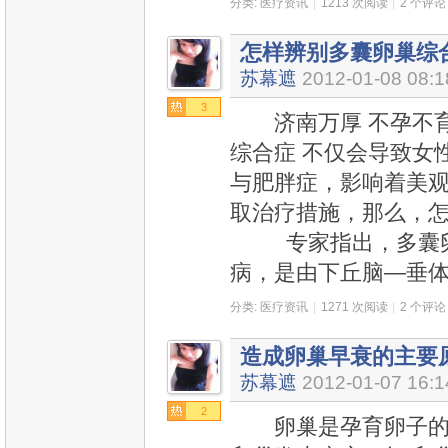
分类:
医疗资讯
|
1213 次阅读
|
2 个评论
怎样辨别多囊卵巢综
苏幕遮
2012-01-08 08:1
3
济南万厚 不孕不育
综合症 不仅会导致女
与肥胖症，影响着美
取治疗措施，那么，怎
专家指出，多囊卵
病，是由下丘脑—垂
分类:
医疗资讯
|
1271 次阅读
|
2 个评论
造成卵巢早衰的主要
苏幕遮
2012-01-07 16:1
2
卵巢是孕育卵子的场