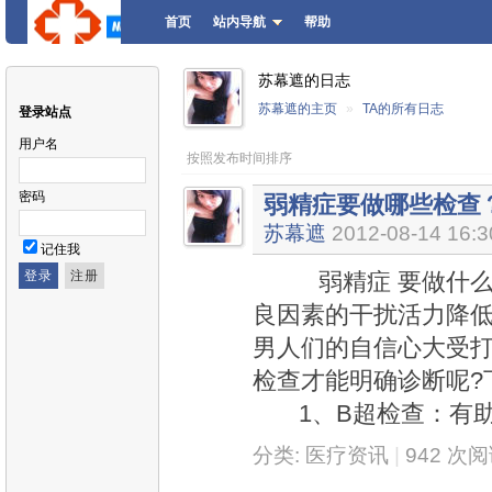
首页
站内导航
帮助
苏幕遮的日志
苏幕遮的主页
»
TA的所有日志
登录站点
用户名
按照发布时间排序
密码
弱精症要做哪些检查
苏幕遮
2012-08-14 16:3
记住我
弱精症 要做什么检
良因素的干扰活力降低
男人们的自信心大受打
检查才能明确诊断呢
1、B超检查：有助
分类:
医疗资讯
|
942 次