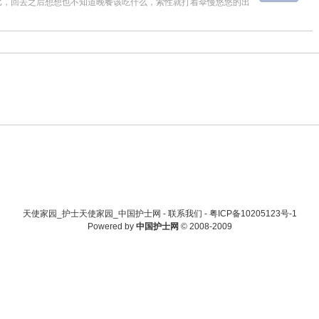
比，回去之后想想也不知道晚餐该吃什么，索性就打着伞慢悠悠的出
天使家园_护士天使家园_中国护士网 -
联系我们
-
粤ICP备10205123号-1
Powered by
中国护士网
© 2008-2009