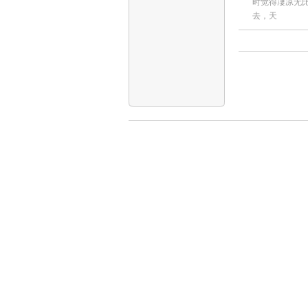
时觉得凄凉无
去，天