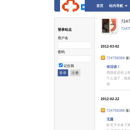
首页
站内导航
724
724
登录站点
用户名
2012-03-02
密码
724758368
发
记住我
你活该！
我现在还在上
个人顶了，我
亲
2012-02-22
724758368
发
无题
昨天下午来了