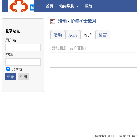
首页
站内导航
帮助
活动
-
护师护士派对
登录站点
活动
成员
照片
留言
用户名
活动相册 - 共 0 张照片
密码
记住我
天使家园_护士天使家园_中国