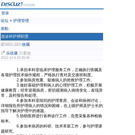
登录
论坛
>
护理管理
发帖
|
急诊科护师职责
看5601
回0
收藏
|
|
#
1
乐倍康
只看他
2012-12-6 10:35:45
1.承担本科室临床护理服务工作，正确执行医嘱及
各项护理技术操作规程，严格执行查对及交接班制度。
2.参加病房危重、疑难病人的抢救护理工作。
3.做好基础护理和病人的心理护理工作，积极开展
健康教育；经常巡视病房，密切观测病人病情变化，发现异
常，及时报告和处理。
4.参加本科室组织的护理查房、会诊和病例讨论，
详细报告所护理病人的情况和困难，在上级护师及护士长的
指导下解决护理中的难题。
5.协助医师进行各种诊疗工作，负责采集各种检验
标本。
6.参加本病房的科研、技术革新工作，参与护理课
题研究。