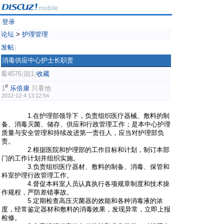
登录
论坛
>
护理管理
发帖
|
消毒供应中心护士长职责
看4576
回1
收藏
|
|
#
1
乐倍康
只看他
2012-12-4 13:12:54
1.在护理部领导下，负责组织医疗器械、敷料的制
备、消毒灭菌、储存、供应和行政管理工作；是本中心护理
质量与安全管理和持续改进第一责任人，应当对护理部负
责。
2.根据医院和护理部的工作目标和计划，制订本部
门的工作计划并组织实施。
3.负责组织医疗器材、敷料的制备、消毒、保管和
科室护理行政管理工作。
4.督促本科室人员认真执行各项规章制度和技术操
作规程，严防差错事故。
5.定期检查高压灭菌器的效能和各种消毒液的浓
度，经常鉴定器材和敷料的消毒效果，发现异常，立即上报
检修。