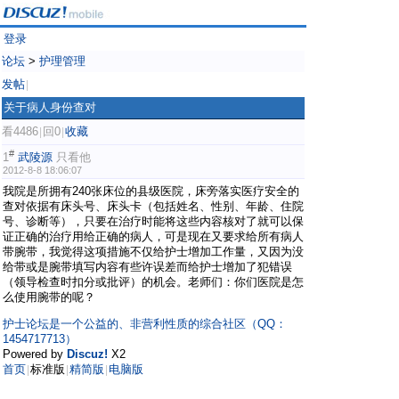
登录
论坛
>
护理管理
发帖
|
关于病人身份查对
看4486
回0
收藏
|
|
#
1
武陵源
只看他
2012-8-8 18:06:07
我院是所拥有240张床位的县级医院，床旁落实医疗安全的
查对依据有床头号、床头卡（包括姓名、性别、年龄、住院
号、诊断等），只要在治疗时能将这些内容核对了就可以保
证正确的治疗用给正确的病人，可是现在又要求给所有病人
带腕带，我觉得这项措施不仅给护士增加工作量，又因为没
给带或是腕带填写内容有些许误差而给护士增加了犯错误
（领导检查时扣分或批评）的机会。老师们：你们医院是怎
么使用腕带的呢？
护士论坛是一个公益的、非营利性质的综合社区（QQ：
1454717713）
Powered by
Discuz!
X2
首页
标准版
精简版
电脑版
|
|
|