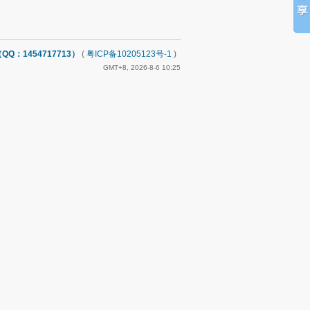
：1454717713）
(
粤ICP备10205123号-1
)
GMT+8, 2026-8-6 10:25