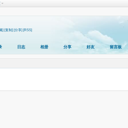
页
藏]
[复制]
[分享]
[RSS]
录
日志
相册
分享
好友
留言板