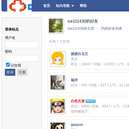
首页
站内导航
帮助
ice111430的好友
ice111430的主页
»
TA的好友列表
登录站点
用户名
共有 7 个好友
密码
姣姣白玉兰
美女
积分：10847 / 经验：10650 / 人气：6
记住我
杨洋
积分：455 / 经验：437 / 人气：12 /
白色天使
积分：9495 / 经验：9547 / 人气：219
暂时解脱下...
gunyun