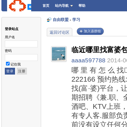
首页
站内导航
帮助
自由联盟
-
学习
登录站点
加入该群组
返回讨论区
用户名
临近哪里找富婆
密码
aaaa597788
2014-0
记住我
哪 里 有 怎 么 找
222166 预约热线
找(富·婆)平台，
期招聘《兼.职、
酒吧、KTV上班
有专人客.服部负责
前没有设立任何分