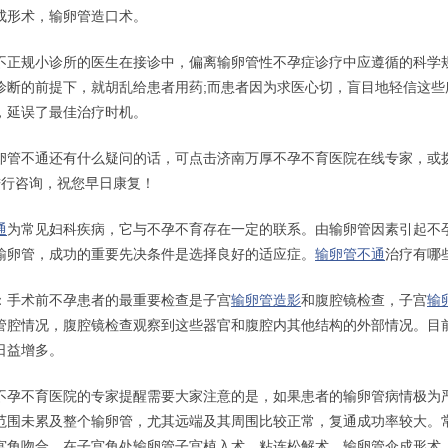
成形术，输卵管造口术。
规小诊所的医生在接诊中，偏离输卵管性不孕症诊疗中应遵循的科学
诊断的前提下，就胡乱给患者用药;而患者因为求医心切，盲目地轻信这些
，延误了最佳治疗时机。
不通还有什么疑问的话，可点击济南万厚不孕不育医院在线专家，或拨打
5，进行咨询，祝您早日康复！
通
为常见妇科疾病，它与不孕不育存在一定的联系。由输卵管因素引起不
输卵管，成功的重要先决条件是选择良好的适应症。
输卵管不通
治疗有哪
手术前不孕患者的最重要检查是子宫
输卵管造影
和腹腔镜检查，子宫
输
管腔情况，腹腔镜检查观察到这些器官和腹腔内其他结构的外部情况。目
日益增多。
不育医院的专家提醒需要大家注意的是，如果患者的输卵管病情极为严
范围未累及整个输卵管，尤其远端及其周围比较正常，复通成功率较大。
宫角吻合，在子宫角处输卵管子宫植入术，粘连松解术，输卵管伞成形术