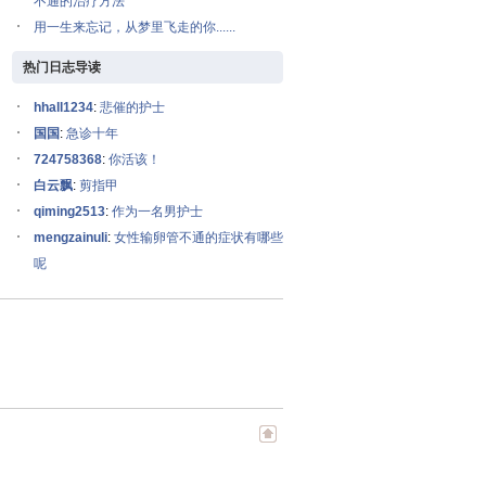
不通的治疗方法
用一生来忘记，从梦里飞走的你......
热门日志导读
hhall1234
:
悲催的护士
国国
:
急诊十年
724758368
:
你活该！
白云飘
:
剪指甲
qiming2513
:
作为一名男护士
mengzainuli
:
女性输卵管不通的症状有哪些
呢