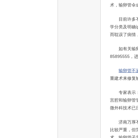
术，输卵管伞
目前许多不正
学分类及明确
而耽误了病情
如有关输卵管
8589555
输卵管不
重建术来修复
专家表示：
宫腔和输卵管
微外科技术已
济南万厚不孕
比较严重，但
术，输卵管子