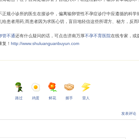
规小诊所的医生在接诊中，偏离输卵管性不孕症诊疗中应遵循的科学规
乱给患者用药;而患者因为求医心切，盲目地轻信这些所谓方、秘方，反而
卵管不通
还有什么疑问的话，可点击济南万厚
不孕不育医院
在线专家，或拨打
康复！
http://www.shuluanguanbuyun.com
路过
鸡蛋
鲜花
握手
雷人
发表评论