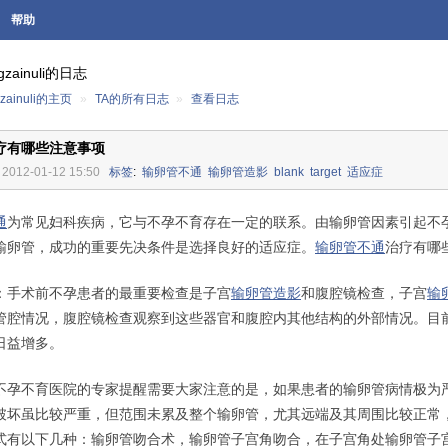
帮助
gzainuli的日志
zainuli的主页
»
TA的所有日志
»
查看日志
疗有哪些注意事项
2012-01-12 15:50
标签
:
输卵管不通
输卵管造影
blank
target
适应症
通
为常见妇科疾病，它与不孕不育存在一定的联系。由输卵管因素引起不
输卵管，成功的重要先决条件是选择良好的适应症。
输卵管不通
治疗有哪
手术前不孕患者的最重要检查是子宫
输卵管造影
和腹腔镜检查，子宫
输
管腔情况，腹腔镜检查观察到这些器官和腹腔内其他结构的外部情况。目
日益增多。
不育医院的专家提醒需要大家注意的是，如果患者的输卵管病情极为
破坏虽比较严重，但范围未累及整个输卵管，尤其远端及其周围比较正常
式有以下几种：输卵管吻合术，输卵管子宫角吻合，在子宫角处输卵管子