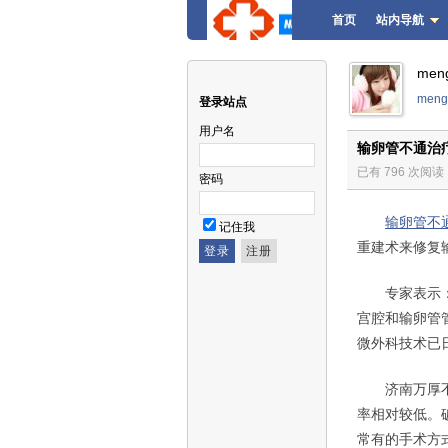
首页
站内导航
men
meng
登录站点
用户名
输卵管不通治
已有 796 次阅读
密码
输卵管不
记住我
重建术来修复
专家表示：
宫腔和输卵管
微外科技术已
济南万厚不孕
率相对较低。
常有的手术方