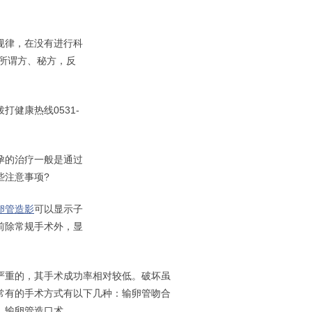
规律，在没有进行科
所谓方、秘方，反
健康热线0531-
孕的治疗一般是通过
些注意事项?
卵管造影
可以显示子
前除常规手术外，显
重的，其手术成功率相对较低。破坏虽
常有的手术方式有以下几种：输卵管吻合
，输卵管造口术。