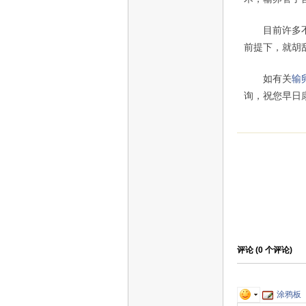
目前许多不正
前提下，就胡
如有关
输
询，祝您早日
评论 (
0
个评论)
涂鸦板