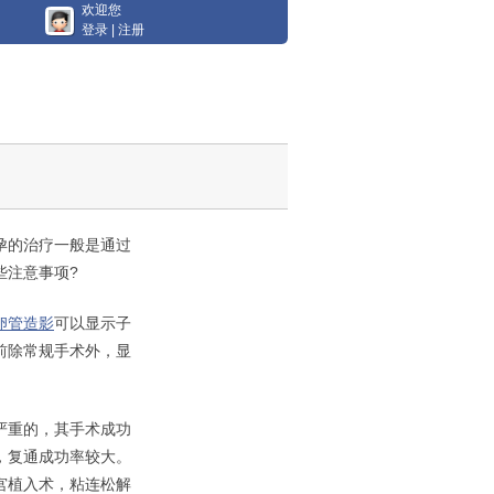
欢迎您
登录
|
注册
孕的治疗一般是通过
些注意事项?
卵管造影
可以显示子
前除常规手术外，显
严重的，其手术成功
，复通成功率较大。
宫植入术，粘连松解