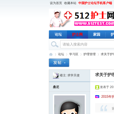
设为首页
收藏本站
中国护士论坛手机客户端
论坛
护士网
家园
论坛
学习区
护理管理
求关于护
求关于护理
楼主:
求学天使
护
›
›
›
›
桑尼
发表于 2016
2015
·
紫