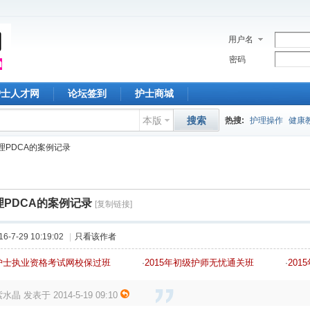
用户名
密码
护士人才网
论坛签到
护士商城
本版
搜索
热搜:
护理操作
健康
理PDCA的案例记录
护理论文
胰岛素
护
中心静脉
深圳护士
PDCA的案例记录
[复制链接]
护理常规
教学查房
-7-29 10:19:02
|
只看该作者
年护士执业资格考试网校保过班
2015年初级护师无忧通关班
20
·
·
水晶 发表于 2014-5-19 09:10