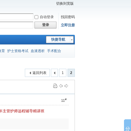
切换到宽版
自动登录
找回密码
登录
立即注册
快捷导航
教育
护士资格考试
血液透析
手术配合
师考试
封闭注射法
压疮
胸外手术
妇产护理
返回列表
1
2
应急预案
课件
医院温馨提示
进修申请
#
11
15年主管护师远程辅导精讲班