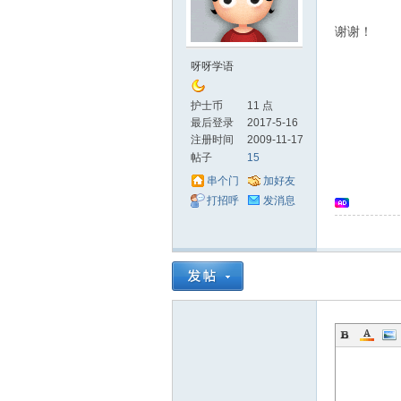
谢谢！
士
呀呀学语
护士币
11 点
最后登录
2017-5-16
注册时间
2009-11-17
帖子
15
串个门
加好友
打招呼
发消息
论