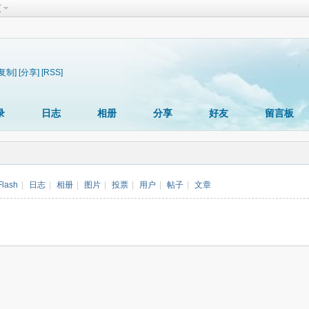
页
[复制]
[分享]
[RSS]
录
日志
相册
分享
好友
留言板
Flash
|
日志
|
相册
|
图片
|
投票
|
用户
|
帖子
|
文章