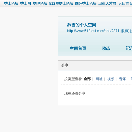
护士论坛_护士网_护理论坛_512华护士论坛_国际护士论坛_卫生人才网
返回首
矜雪的个人空间
http://www.512test.com/bbs/?371
[收藏]
空间首页
动态
记
分享
按类型查看:
全部
|
网址
|
视频
|
音乐
|
现在还没分享