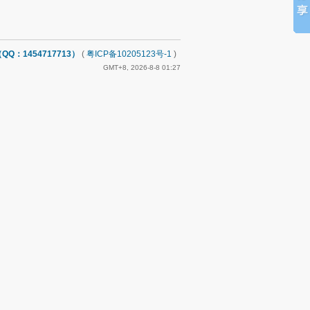
：1454717713）
(
粤ICP备10205123号-1
)
GMT+8, 2026-8-8 01:27