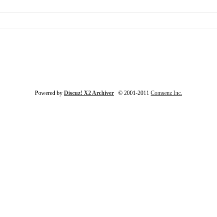
Powered by
Discuz! X2 Archiver
© 2001-2011
Comsenz Inc.