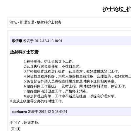
护士论坛_护
论坛
›
护理管理
› 放射科护士职责
乐倍康
发表于 2012-12-4 13:10:01
放射科护士职责
1.在科主任、护士长领导下工作。
2.认真执行岗位责任制，不擅自离岗。
3.严格按操作规程进行操作，认真查对，做好放射线登记工作。
4.保证检查秩序良好，为病人做好检查前准备，合理给药，做好宣教
5.负责督促外勤人员将检查结果准确及时的下送到相关科室。
6.做好科内工作量统计，及时上报。同时做好材料请领、保管工作。
7.做好室内清洁卫生工作，严格终末消毒。
8.参加护理业务学，工作中不断总结经验，以提高护理水平。
9.完成上级领导交办的临时性工作。
mazhuren
发表于 2012-12-5 08:49:24
学习了，谢谢老师。
页:
[1]