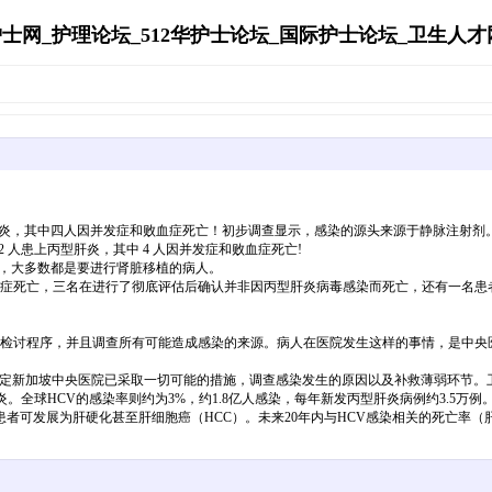
士网_护理论坛_512华护士论坛_国际护士论坛_卫生人才网's A
型肝炎，其中四人因并发症和败血症死亡！初步调查显示，感染的源头来源于静脉注射剂
 人患上丙型肝炎，其中 4 人因并发症和败血症死亡!
过，大多数都是要进行肾脏移植的病人。
血症死亡，三名在进行了彻底评估后确认并非因丙型肝炎病毒感染而死亡，还有一名患
力检讨程序，并且调查所有可能造成感染的来源。病人在医院发生这样的事情，是中
确定新加坡中央医院已采取一切可能的措施，调查感染发生的原因以及补救薄弱环节。
炎。全球HCV的感染率则约为3%，约1.8亿人感染，每年新发丙型肝炎病例约3.5
者可发展为肝硬化甚至肝细胞癌（HCC）。未来20年内与HCV感染相关的死亡率