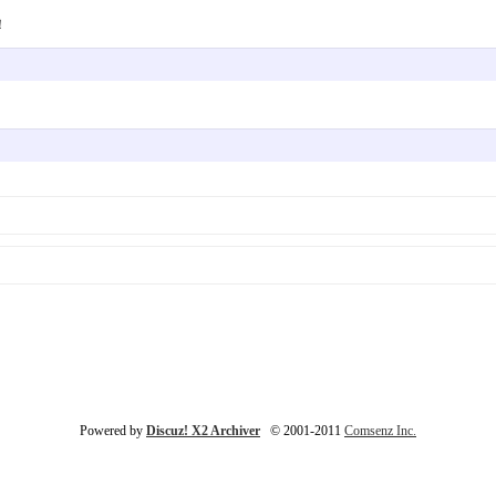
！
Powered by
Discuz! X2 Archiver
© 2001-2011
Comsenz Inc.