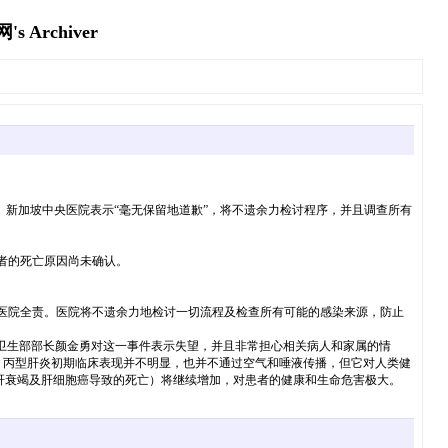
rchiver
。新加坡中央医院表示“毫无保留地道歉”，将不遗余力检讨程序，并且调查所有
者的死亡原因尚未确认。
央医院全责。医院将不遗余力地检讨一切流程及检查所有可能的感染来源，防止
卫生部部长颜金勇对这一事件表示失望，并且非常担心相关病人和家属的情
万例。丙型肝炎初期临床表现并不明显，也并不通过空气和唾液传播，但它对人类健
（肝衰竭及肝细胞癌导致的死亡）将继续增加，对患者的健康和生命危害极大。