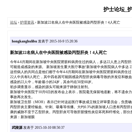
护士论坛_护
论坛
›
护理资讯
› 新加波22名病人在中央医院被感染丙型肝炎！4人死亡
hongkanghulibu
发表于 2015-10-9 15:20:36
新加波22名病人在中央医院被感染丙型肝炎！4人死亡
今年4-6月期间在新加坡中央医院肾脏科病房住过的病人，多达22人患上丙
可能造成感染的来源。 新加坡发生重大医疗事故!新加坡中央医院病人中多达 22
这些病人的共同点是他们都于今年4-6月期间在新加坡中央医院肾脏科病房住
22人中共有8人死亡，其中四名因可能因感染丙型肝炎病毒导致的并发症和败
感染的22人中，年龄最小的24岁，其余均在50至60岁。
初步调查显示，感染的源头可能来源于静脉注射剂。
新加坡中央医院于10月6日的发布会上表示，医院毫无保留地道歉，将不遗余
事故再次发生。
新加坡卫生部（MOH）表示已针对这起医疗事故成立独立评审委员会，负责
丙型肝炎主要经输血、针刺、吸毒等传播。大约0.3%的新加坡人口患有丙型肝
康的威胁不亚于乙型肝炎。丙型肝炎可导致肝脏慢性炎症坏死和纤维化，部分患
来源：新加坡眼
武陵源
发表于 2015-10-10 08:50:37