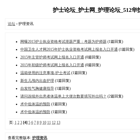
护士论坛_护士网_护理论坛_512华护
论坛
› 护理资讯
网曝2015护士执业资格考试泄题严重：考题为护师题
(1篇回复)
中国卫生人才网2015年护士执业资格考试网上报名入口开通
(1篇回复)
2015年主管护师考试网上报名入口开通
(0篇回复)
2015年初级护师考试网上报名入口开通
(0篇回复)
温箱使用的注意事项-护士考试
(1篇回复)
新生儿颅内出血护理
(1篇回复)
自发性气胸健康指导
(1篇回复)
请问连续外出患者体温单上大便次数要填写外出吗？
(2篇回复)
术中低体温的预防
(1篇回复)
术中低体温的预防
(1篇回复)
页:
1
2
3
[4]
5
6
7
8
9
10
11
12
13
查看完整版本:
护理资讯